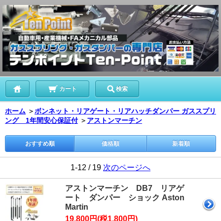
カート
検索
ホーム
＞
ボンネット・リアゲート・リアハッチダンパー ガススプリ
ング 1年間安心保証付
＞
アストンマーチン
おすすめ順
価格順
新着順
1-12 / 19
次のページへ
アストンマーチン DB7 リアゲ
ート ダンパー ショック Aston
Martin
19,800円(税1,800円)