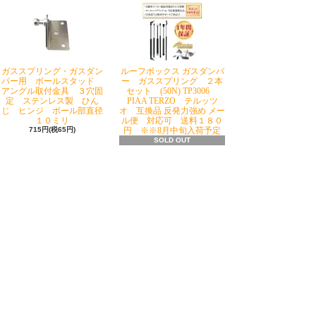
ガススプリング・ガスダン
ルーフボックス ガスダンパ
パー用 ボールスタッド
ー ガススプリング ２本
アングル取付金具 ３穴固
セット (50N) TP3006
定 ステンレス製 ひん
PIAA TERZO テルッツ
じ ヒンジ ボール部直径
オ 互換品 反発力強め メー
１０ミリ
ル便 対応可 送料１８０
715円(税65円)
円 ※※8月中旬入荷予定
SOLD OUT