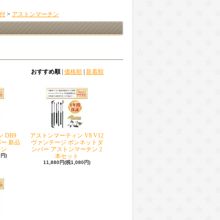
付
>
アストンマーチン
おすすめ順
|
価格順
|
新着順
 DB9
アストンマーティン V8 V12
パー 新品
ヴァンテージ ボンネットダ
チン
ンパー アストンマーチン 2
0円)
本セット
11,880円(税1,080円)