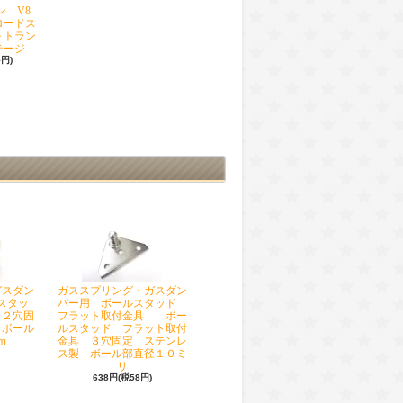
 V8
 ロードス
 トラン
テージ
5円)
ガスダン
ガススプリング・ガスダン
スタッ
パー用 ボールスタッド
 ２穴固
フラット取付金具 ボー
 ボール
ルスタッド フラット取付
ｍ
金具 ３穴固定 ステンレ
ス製 ボール部直径１０ミ
リ
638円(税58円)