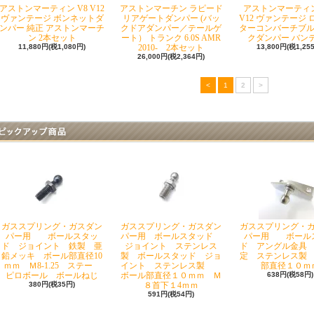
アストンマーティン V8 V12
アストンマーチン ラピード
アストンマーティン
ヴァンテージ ボンネットダ
リアゲートダンパー (バッ
V12 ヴァンテージ
ンパー 純正 アストンマーチ
クドアダンパー／テールゲ
ターコンバーチブル
ン 2本セット
ート） トランク 6.0S AMR
クダンパー バン
11,880円(税1,080円)
2010- 2本セット
13,800円(税1,25
26,000円(税2,364円)
<
1
2
>
ガススプリング・ガスダン
ガススプリング・ガスダン
ガススプリング・
パー用 ボールスタッ
パー用 ボールスタッド
パー用 ボール
ド ジョイント 鉄製 亜
ジョイント ステンレス
ド アングル金具
鉛メッキ ボール部直径10
製 ボールスタッド ジョ
定 ステンレス製
ｍｍ Ｍ8-1.25 ステー
イント ステンレス製
部直径１０ｍ
ピロボール ボールねじ
ボール部直径１０ｍｍ Ｍ
638円(税58円)
380円(税35円)
８首下１4ｍｍ
591円(税54円)