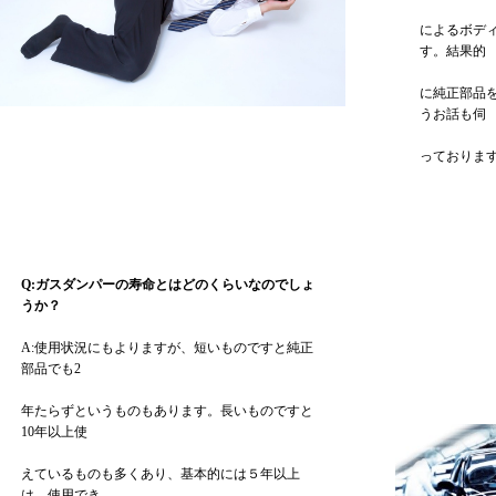
によるボデ
す。結果的
に純正部品
うお話も伺
っております
Q:ガスダンパーの寿命とはどのくらいなのでしょ
うか？
A:使用状況にもよりますが、短いものですと純正
部品でも2
年たらずというものもあります。長いものですと
10年以上使
えているものも多くあり、基本的には５年以上
は、使用でき