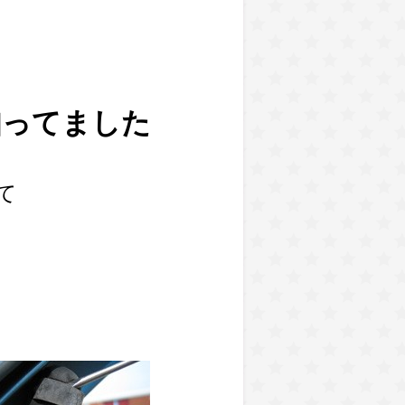
知ってました
て