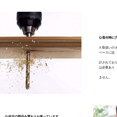
Q:取付時
A:取扱いの
ベースに設
計されてお
は必要あり
ません。
Q:中古の部品を買おうか迷っています。