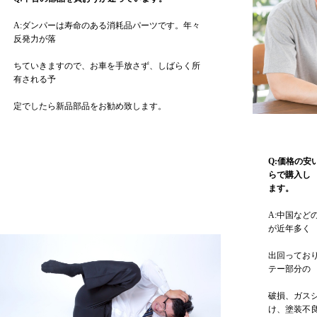
A:ダンパーは寿命のある消耗品パーツです。年々
反発力が落
ちていきますので、お車を手放さず、しばらく所
有される予
定でしたら新品部品をお勧め致します。
Q:価格の
らで購入し
ます。
A:中国など
が近年多く
出回ってお
テー部分の
破損、ガス
け、塗装不