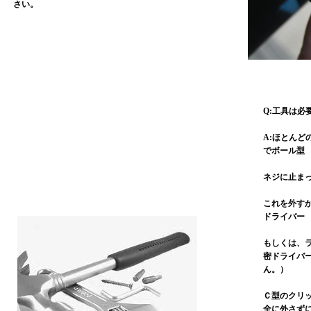
さい。
Q:工具は必
A:ほとん
でボール型
ネジに止ま
これを外す
ドライバー
もしくは、
密ドライバ
ん。）
Ｃ型のクリ
全に外さず