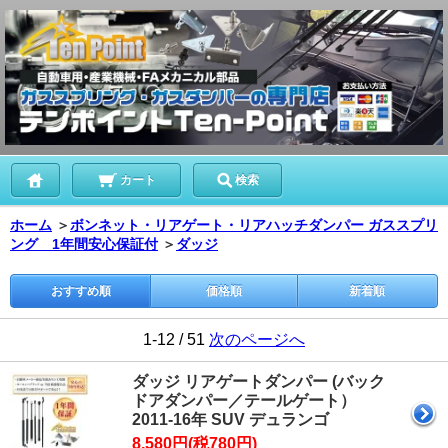
カート
検索
ホーム
＞
ボンネット・リアゲート・リアハッチダンパー ガススプリ
ング 1年間安心保証付
＞
ダッジ
おすすめ順
価格順
新着順
1-12 / 51
次のページへ
ダッジ リアゲートダンパー (バック
ドアダンパー／テールゲート）
2011-16年 SUV デュランゴ
8,580円(税780円)