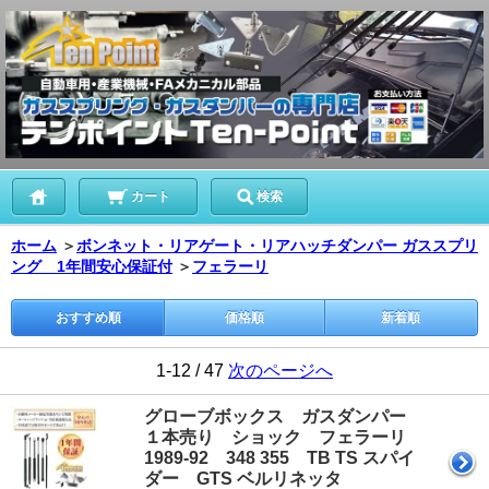
カート
検索
ホーム
＞
ボンネット・リアゲート・リアハッチダンパー ガススプリ
ング 1年間安心保証付
＞
フェラーリ
おすすめ順
価格順
新着順
1-12 / 47
次のページへ
グローブボックス ガスダンパー
１本売り ショック フェラーリ
1989-92 348 355 TB TS スパイ
ダー GTS ベルリネッタ