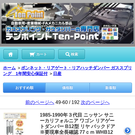
カート
検索
ホーム
＞
ボンネット・リアゲート・リアハッチダンパー ガススプリ
ング 1年間安心保証付
＞
日産
おすすめ順
価格順
新着順
前のページへ
49-60 / 192
次のページへ
1985-1990年３代目 ニッサン サニ
ーカリフォルニア ワゴン リアゲー
トダンパー B12型 リヤ バックドア
※要現車全長確認 77ｃｍ WHB12