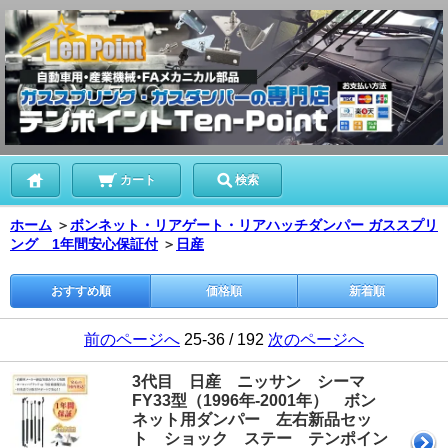
カート
検索
ホーム
＞
ボンネット・リアゲート・リアハッチダンパー ガススプリ
ング 1年間安心保証付
＞
日産
おすすめ順
価格順
新着順
前のページへ
25-36 / 192
次のページへ
3代目 日産 ニッサン シーマ
FY33型（1996年-2001年） ボン
ネット用ダンパー 左右新品セッ
ト ショック ステー テンポイン