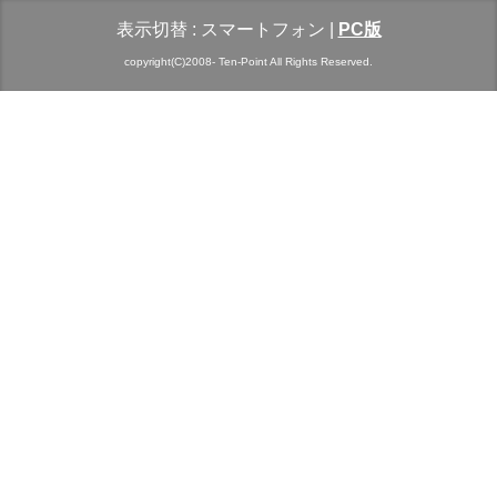
表示切替 :
スマートフォン
|
PC版
copyright(C)2008- Ten-Point All Rights Reserved.