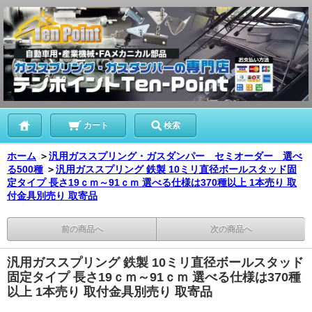
カート
検索
ホーム
＞
汎用ガススプリング・ガスダンパー セミオーダー 選べ
る500種
＞
汎用ガススプリング 鉄製 10ミリ直径ボールスタッド固
定タイプ 長さ19ｃｍ～91ｃｍ 選べる仕様は370種以上 1本売り 取
付金具別売り 取寄品
前の商品へ
次の商品へ
汎用ガススプリング 鉄製 10ミリ直径ボールスタッド
固定タイプ 長さ19ｃｍ～91ｃｍ 選べる仕様は370種
以上 1本売り 取付金具別売り 取寄品