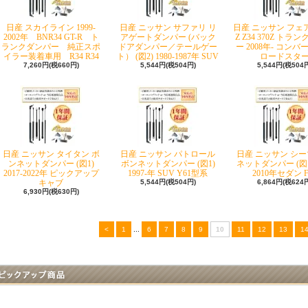
日産 スカイライン 1999-
日産 ニッサン サファリ リ
日産 ニッサン フェ
2002年 BNR34 GT-R ト
アゲートダンパー (バック
Z Z34 370Z トラ
ランクダンパー 純正スポ
ドアダンパー／テールゲー
ー 2008年- コン
イラー装着車用 R34 R34
ト） (図2) 1980-1987年 SUV
ロードスタ
7,260円(税660円)
5,544円(税504円)
5,544円(税504
日産 ニッサン タイタン ボ
日産 ニッサン パトロール
日産 ニッサン シー
ンネットダンパー (図1)
ボンネットダンパー (図1)
ネットダンパー (図1)
2017-2022年 ピックアップ
1997-年 SUV Y61型系
2010年セダン F
キャブ
5,544円(税504円)
6,864円(税624
6,930円(税630円)
<
1
...
6
7
8
9
10
11
12
13
1