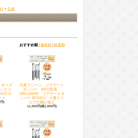
付
>
日産
おすすめ順
|
価格順
|
新着順
 オーズ
日産ラシーン リアゲート
ック リ
ダンパー RB14型系
AU12
1994-2000年 リアゲートダ
ゲート
ンパー RFNB14 ※要ドリ
0円)
ルで穴開け加工
11,000円(税1,000円)