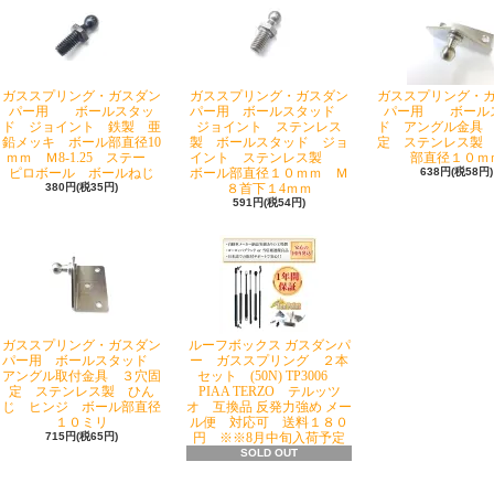
ガススプリング・ガスダン
ガススプリング・ガスダン
ガススプリング・
パー用 ボールスタッ
パー用 ボールスタッド
パー用 ボール
ド ジョイント 鉄製 亜
ジョイント ステンレス
ド アングル金具
鉛メッキ ボール部直径10
製 ボールスタッド ジョ
定 ステンレス製
ｍｍ Ｍ8-1.25 ステー
イント ステンレス製
部直径１０ｍ
ピロボール ボールねじ
ボール部直径１０ｍｍ Ｍ
638円(税58円)
380円(税35円)
８首下１4ｍｍ
591円(税54円)
ガススプリング・ガスダン
ルーフボックス ガスダンパ
パー用 ボールスタッド
ー ガススプリング ２本
アングル取付金具 ３穴固
セット (50N) TP3006
定 ステンレス製 ひん
PIAA TERZO テルッツ
じ ヒンジ ボール部直径
オ 互換品 反発力強め メー
１０ミリ
ル便 対応可 送料１８０
715円(税65円)
円 ※※8月中旬入荷予定
SOLD OUT