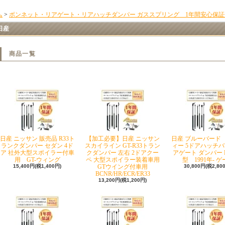
ム
>
ボンネット・リアゲート・リアハッチダンパー ガススプリング 1年間安心保証
日産
商品一覧
日産 ニッサン 販売品 R33ト
【加工必要】日産 ニッサン
日産 ブルーバード
ランクダンパー セダン 4ド
スカイライン GT-R33トラン
ィー 5ドアハッチバ
ア 社外大型スポイラー付車
クダンパー 左右 2ドアクー
アゲート ダンパー H
用 GT-ウィング
ペ 大型スポイラー装着車用
型 1991年- 
15,400円(税1,400円)
GTウイング付車用
30,800円(税2,80
BCNR/HR/ECR/ER33
13,200円(税1,200円)