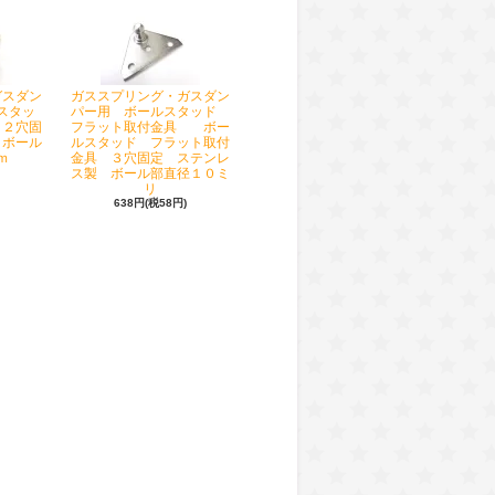
ガスダン
ガススプリング・ガスダン
スタッ
パー用 ボールスタッド
 ２穴固
フラット取付金具 ボー
 ボール
ルスタッド フラット取付
ｍ
金具 ３穴固定 ステンレ
ス製 ボール部直径１０ミ
リ
638円(税58円)