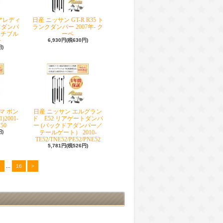
アレディ
日産 ニッサン GT-R R35 ト
ンクダンパ
ランクダンパー 2007年- ク
バーチブル
ーペ
ー
6,930円(税630円)
円)
マ ボン
日産 ニッサン エルグラン
2001-
ド E52 リアゲートダンパ
50
ー (バックドアダンパー／
円)
テールゲート） 2010-
TE52/TNE52/PE52/PNE52
5,781円(税526円)
4
...
16
>